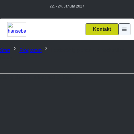
Zum
22. - 24. Januar 2027
Inhalt
springen
Kontakt
Haup
Start
Programm
Förderfähig planen – wirtschaftlich
bauen